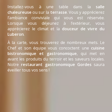
Installez-vous à une table dans la
salle
chaleureuse
ou sur la
terrasse
. Vous y apprécierez
l’ambiance conviviale qui vous est réservée.
Lorsque vous déjeunez à l’extérieur, vous
apprécierez le climat et la
douceur de vivre du
Luberon
.
À la carte, vous trouverez de nombreux mets. Le
Chef et son équipe vous concoctent une
cuisine
bistronomique et gastronomique
, qui met en
avant les produits du terroir et les saveurs locales.
Notre
restaurant gastronomique Gordes
saura
éveiller tous vos sens !